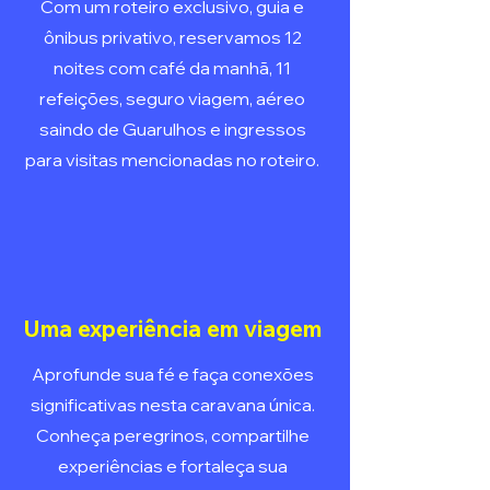
Com um roteiro exclusivo, guia e
ônibus privativo, reservamos 12
noites com café da manhã, 11
refeições, seguro viagem, aéreo
saindo de Guarulhos e ingressos
para visitas mencionadas no roteiro.
Uma experiência em viagem
Aprofunde sua fé e faça conexões
significativas nesta caravana única.
Conheça peregrinos, compartilhe
experiências e fortaleça sua