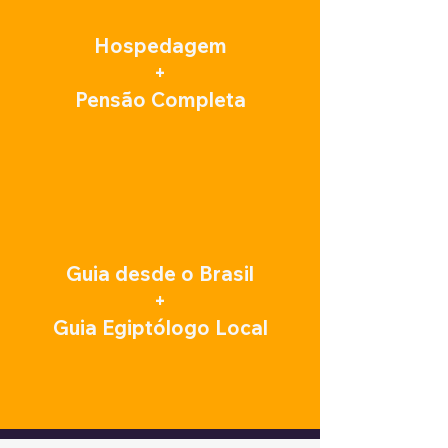
Hospedagem
+
Pensão Completa
Guia desde o Brasil
+
Guia Egiptólogo Local