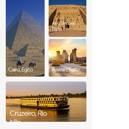
Abu Simbel,
Egito
Cairo, Egito
Aswan, Egito
Cruzeiro, Rio
Nilo